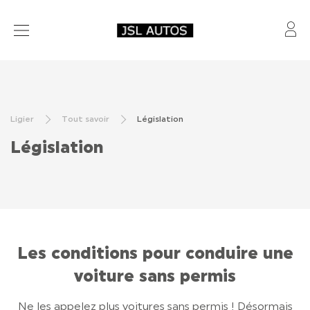
Mo
VOITURES SANS PERMIS
VÉHICULES D’OCCASION
Ligier
Tout savoir
Législation
RÉSEAU
Législation
FINANCEMENT ET ASSURANCE
LOCATION OLD
CONTACT
Les conditions pour conduire une
voiture sans permis
CONTACT
Ne les appelez plus voitures sans permis ! Désormais
LIGIER GROUP