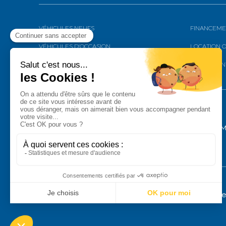
VÉHICULES NEUFS
FINANCEME
VÉHICULES D’OCCASION
LOCATION 
RÉSEAU
APRÈS-VEN
Plan du site
Politique de confidentialité
M
Pour les trajets courts, privilégiez la marche ou l